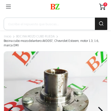
0
Búsqueda
de
productos
Inicio
BOCINA MOZO CUBO RUEDA
Bocina cubo mozo delantero AX3057, Chevrolet Esteem, motor 1.3, 1.6,
marca DMI