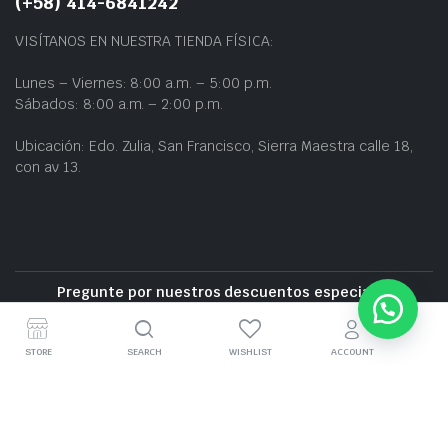
(+58) 414-6841242
VISÍTANOS EN NUESTRA TIENDA FÍSICA:
Lunes – Viernes: 8:00 a.m. – 5:00 p.m.
Sábados: 8:00 a.m. – 2:00 p.m.
Ubicación: Edo. Zulia, San Francisco, Sierra Maestra calle 18,
con av 13.
Pregunte por nuestros descuentos especiales
Entrega gratuita cerca de la zona
STORE
SEARCH
WISHLIST
ACCOUNT
GRUPO BZ CARS