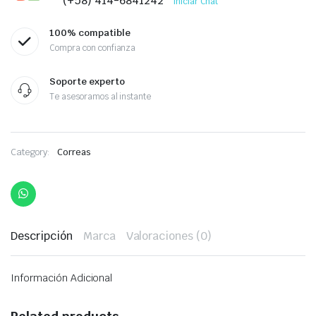
(+58) 414-6841242
Iniciar Chat
100% compatible
Compra con confianza
Soporte experto
Te asesoramos al instante
Category:
Correas
Descripción
Marca
Valoraciones (0)
Información Adicional