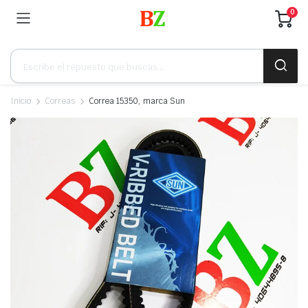
0
Búsqueda
de
productos
Inicio
Correas
Correa 15350, marca Sun