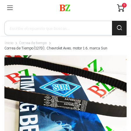
0
Búsqueda
de
productos
Inicio
Correa de tiempo
Correa de Tiempo (127D), Chevrolet Aveo, motor 1.6, marca Sun