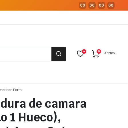
00
00
00
00
:
:
:
4
0
0 items
marican Parts
dura de camara
o 1 Hueco),