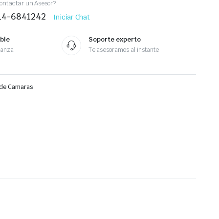
ontactar un Asesor?
414-6841242
Iniciar Chat
ble
Soporte experto
ianza
Te asesoramos al instante
de Camaras