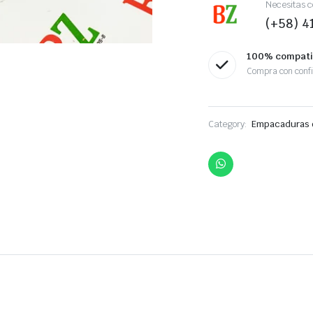
Necesitas c
(+58) 
100% compati
Compra con conf
Category:
Empacaduras 