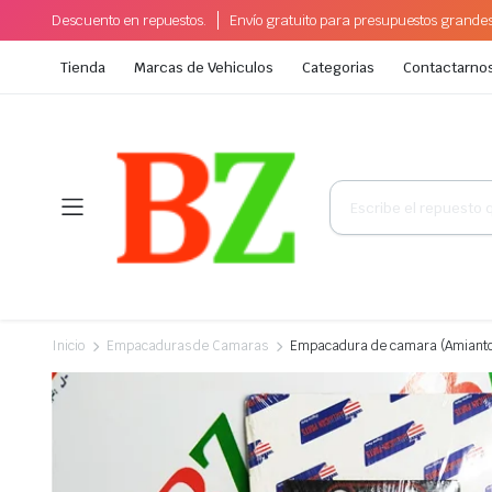
Descuento en repuestos.
Envío gratuito para presupuestos grande
Tienda
Marcas de Vehiculos
Categorias
Contactarno
Búsqueda
de
productos
Inicio
Empacaduras de Camaras
Empacadura de camara (Amianto 1