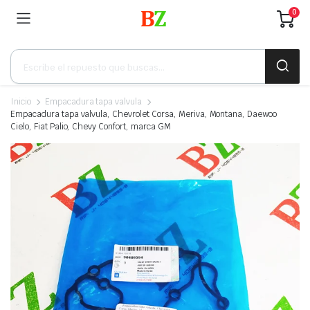
0
Búsqueda
de
productos
Inicio
Empacadura tapa valvula
Empacadura tapa valvula, Chevrolet Corsa, Meriva, Montana, Daewoo
Cielo, Fiat Palio, Chevy Confort, marca GM