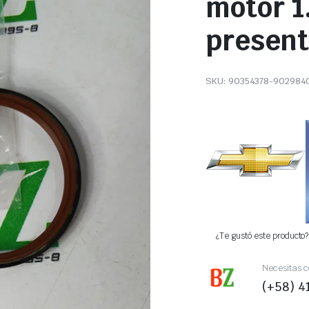
motor 1
presen
SKU:
90354378-902984
¿Te gustó este producto? 
Necesitas c
(+58) 