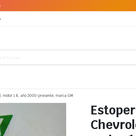
s
s
ed, motor 1.8, año 2000-presente, marca GM
Estoper
Chevrol