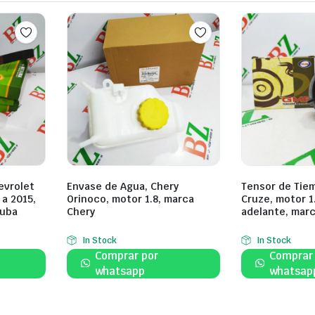
evrolet
Envase de Agua, Chery
Tensor de Tiem
 a 2015,
Orinoco, motor 1.8, marca
Cruze, motor 1
suba
Chery
adelante, mar
In Stock
In Stock
Comprar por
Comprar
whatsapp
whatsap