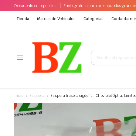
Descuento en repuestos.
Envío gratuito para presupuestos grande
Tienda
Marcas de Vehiculos
Categorias
Contactarno
Búsqueda
de
productos
Inicio
Estopera
Estopera trasera cigüeñal, Chevrolet Optra, Limit