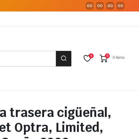
00
00
00
00
:
:
:
4
0
0 items
a trasera cigüeñal,
et Optra, Limited,