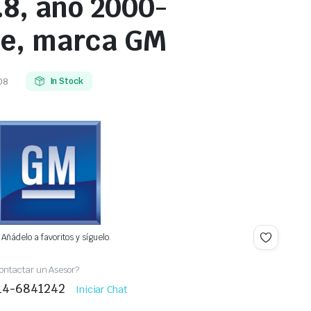
.8, año 2000-
te, marca GM
08
In Stock
Añádelo a favoritos y síguelo.
ontactar un Asesor?
414-6841242
Iniciar Chat