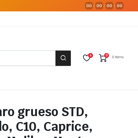
00
00
00
00
:
:
:
4
0
0 items
 aro grueso STD,
do, C10, Caprice,