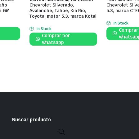
 año
Chevrolet Silverado,
Chevrolet Silv
a GM
Avalanche, Tahoe, Kia Rio,
5.3, marca CTE
Toyota, motor 5.3, marca Kotai
In Stock
In Stock
Comprar
Comprar por
whatsap
whatsapp
Buscar producto