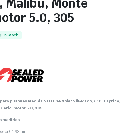
 Malibu, Monte
motor 5.0, 305
In Stock
s para pistones Medida STD Chevrolet Silverado, C10, Caprice,
Carlo, motor 5.0, 305
as medidas.
perior): 1.98mm