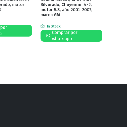
erado, motor
Silverado, Cheyenne, 4×2,
K
motor 5.3, año 2001-2007,
marca GM
In Stock
 por
Comprar por
p
whatsapp