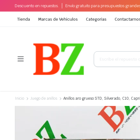
Descuento en repuestos.
Envío gratuito para presupuestos grande
Tienda
Marcas de Vehiculos
Categorias
Contactarno
Búsqueda
de
productos
Inicio
Juego de anillos
Anillos aro grueso STD, Silverado, C10, Cap