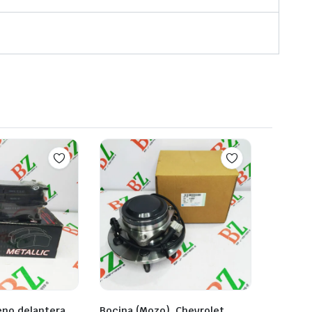
eno delantera ,
Bocina (Mozo), Chevrolet