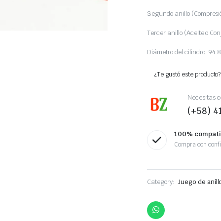
Segundo anillo (Compresi
Tercer anillo (Aceite o Co
Diámetro del cilindro: 9
¿Te gustó este producto? 
Necesitas c
(+58) 
100% compati
Compra con conf
Category:
Juego de anill