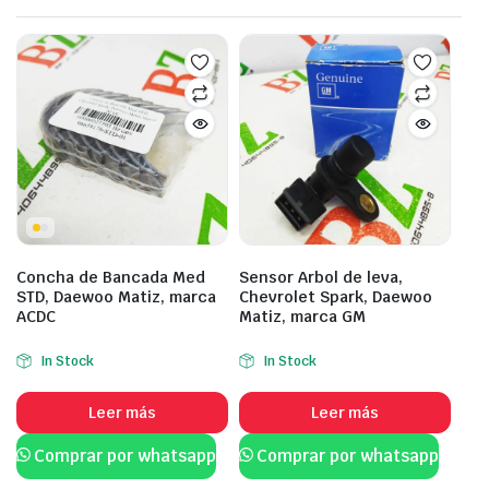
Concha de Bancada Med
Sensor Arbol de leva,
STD, Daewoo Matiz, marca
Chevrolet Spark, Daewoo
ACDC
Matiz, marca GM
In Stock
In Stock
Leer más
Leer más
Comprar por whatsapp
Comprar por whatsapp