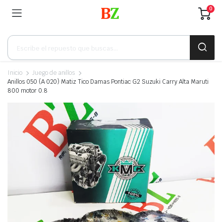
0
Búsqueda
de
productos
Inicio
Juego de anillos
Anillos 050 (A 020) Matiz Tico Damas Pontiac G2 Suzuki Carry Alta Maruti
800 motor 0.8