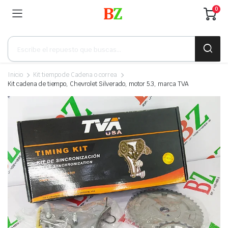
0
Búsqueda
de
productos
Inicio
Kit tiempo de Cadena o correa
Kit cadena de tiempo, Chevrolet Silverado, motor 5.3, marca TVA