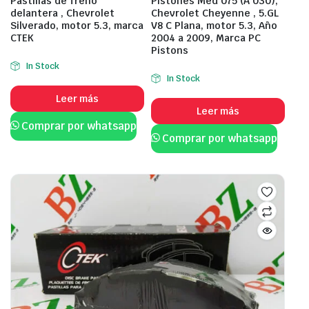
Pastillas de freno
Pistones Med 075 (A 030),
delantera , Chevrolet
Chevrolet Cheyenne , 5.GL
Silverado, motor 5.3, marca
V8 C Plana, motor 5.3, Año
CTEK
2004 a 2009, Marca PC
Pistons
In Stock
In Stock
Leer más
Leer más
Comprar por whatsapp
Comprar por whatsapp