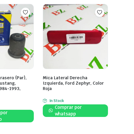
rasero (Par),
Mica Lateral Derecha
Mustang,
Izquierda, Ford Zephyr, Color
1984-1993,
Roja
In Stock
Comprar por
 por
whatsapp
p