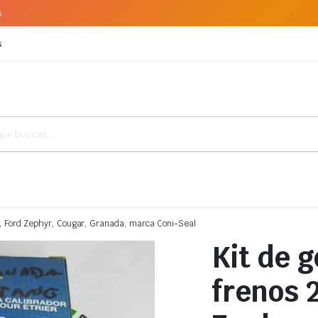
s
s
, Ford Zephyr, Cougar, Granada, marca Coni-Seal
Kit de 
frenos 