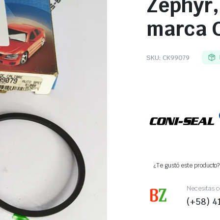
Zephyr,
marca C
SKU:
CK99079
¿Te gustó este producto? 
Necesitas c
(+58) 