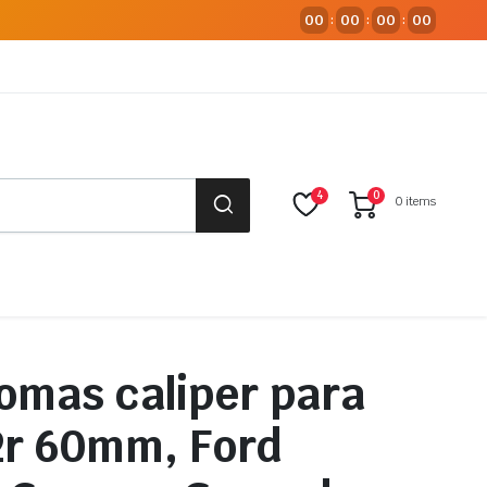
00
00
00
00
:
:
:
4
0
0 items
gomas caliper para
2r 60mm, Ford