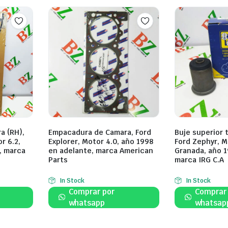
a (RH),
Empacadura de Camara, Ford
Buje superior t
r 6.2,
Explorer, Motor 4.0, año 1998
Ford Zephyr, 
, marca
en adelante, marca American
Granada, año 
Parts
marca IRG C.A
In Stock
In Stock
Comprar por
Comprar
whatsapp
whatsap