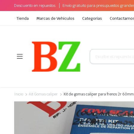
Descuento en repuestos.
Envío gratuito para presupuestos grande
Tienda
Marcas de Vehiculos
Categorias
Contactarno
Búsqueda
de
productos
Inicio
Kit Gomas caliper
Kit de gomas caliper para frenos 2r 60mm