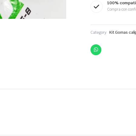
100% compati
Compra con conf
Category:
Kit Gomas cali