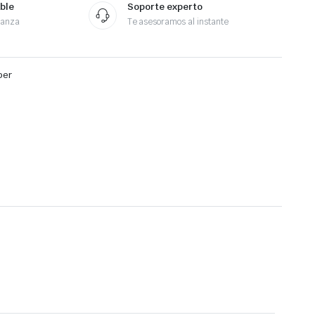
ble
Soporte experto
ianza
Te asesoramos al instante
per