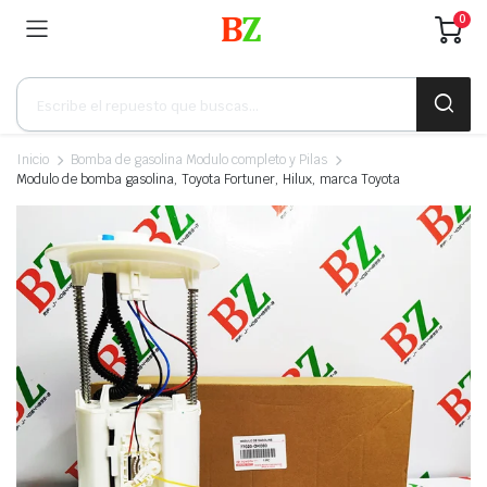
0
Búsqueda
de
productos
Inicio
Bomba de gasolina Modulo completo y Pilas
Modulo de bomba gasolina, Toyota Fortuner, Hilux, marca Toyota