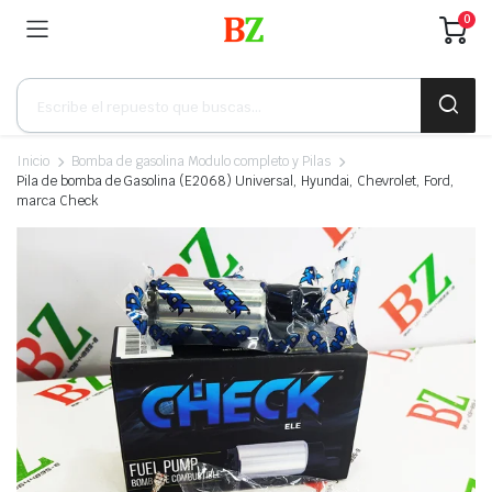
0
Búsqueda
de
productos
Inicio
Bomba de gasolina Modulo completo y Pilas
Pila de bomba de Gasolina (E2068) Universal, Hyundai, Chevrolet, Ford,
marca Check