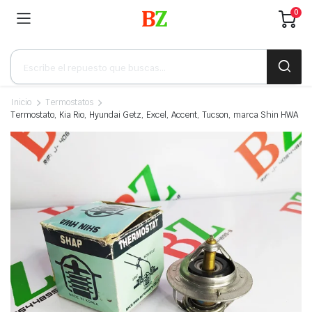
0
Búsqueda
de
productos
Inicio
Termostatos
Termostato, Kia Rio, Hyundai Getz, Excel, Accent, Tucson, marca Shin HWA