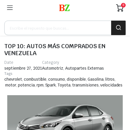
0
TOP 10: AUTOS MÁS COMPRADOS EN
VENEZUELA
Date
Category
septiembre 27, 2021
Automotriz
,
Autopartes Externas
Tags
chevrolet
,
combustible
,
consumo
,
disponible
,
Gasolina
,
litros
,
motor
,
potencia
,
rpm
,
Spark
,
Toyota
,
transmisiones
,
velocidades