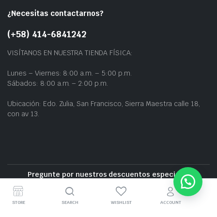
¿Necesitas contactarnos?
(+58) 414-6841242
VISÍTANOS EN NUESTRA TIENDA FÍSICA:
Lunes – Viernes: 8:00 a.m. – 5:00 p.m.
Sábados: 8:00 a.m. – 2:00 p.m.
Ubicación: Edo. Zulia, San Francisco, Sierra Maestra calle 18,
con av 13.
Pregunte por nuestros descuentos especiales
Entrega gratuita cerca de la zona
STORE
SEARCH
WISHLIST
ACCOUNT