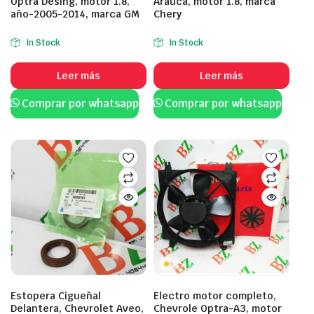
Optra Desing, motor 1.8,
Arauca, motor 1.8, marca
año-2005-2014, marca GM
Chery
In Stock
In Stock
Leer más
Leer más
Comprar por whatsapp
Comprar por whatsapp
Estopera Cigueñal
Electro motor completo,
Delantera, Chevrolet Aveo,
Chevrole Optra-A3, motor