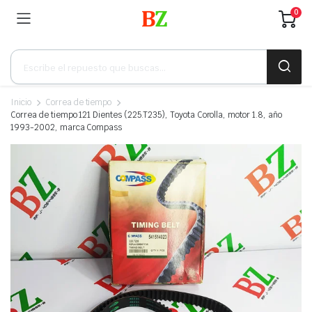
0
Búsqueda
de
productos
Inicio
Correa de tiempo
Correa de tiempo 121 Dientes (225.T235), Toyota Corolla, motor 1.8, año
1993-2002, marca Compass