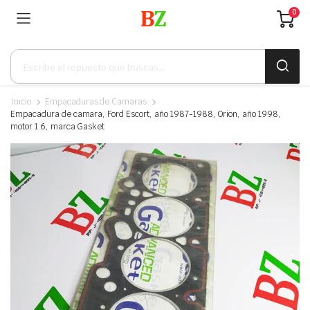
0
Búsqueda
de
productos
Inicio
Empacaduras de Camaras
Empacadura de camara, Ford Escort, año 1987-1988, Orion, año 1998,
motor 1.6, marca Gasket