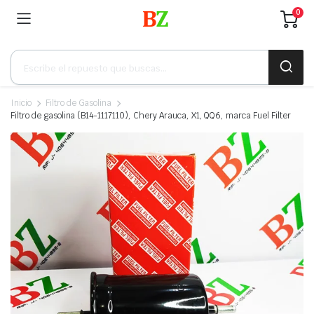
0
Búsqueda
de
productos
Inicio
Filtro de Gasolina
Filtro de gasolina (B14-1117110), Chery Arauca, X1, QQ6, marca Fuel Filter