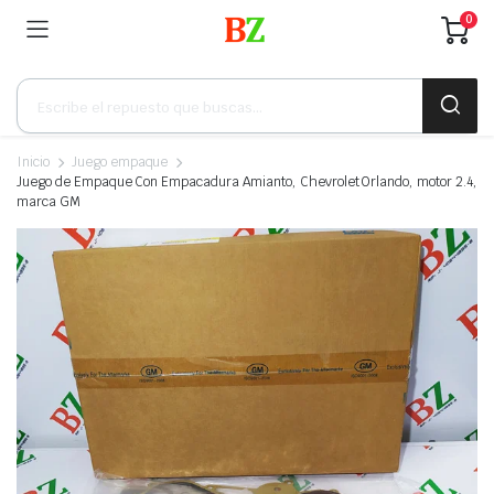
0
Búsqueda
de
productos
Inicio
Juego empaque
Juego de Empaque Con Empacadura Amianto, Chevrolet Orlando, motor 2.4,
marca GM