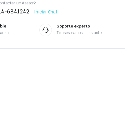
ontactar un Asesor?
414-6841242
Iniciar Chat
ble
Soporte experto
ianza
Te asesoramos al instante