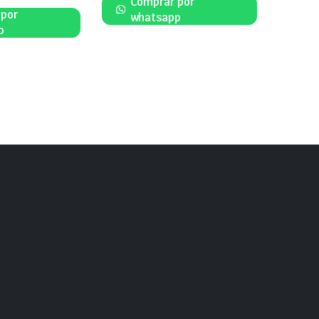
Comprar por
 por
whatsapp
p