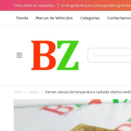
Descuento en repuestos.
Envío gratuito para presupuestos grande
Tienda
Marcas de Vehiculos
Categorias
Contactarno
Búsqueda
de
productos
Inicio
sensor
Sensor valvula de temperatura radiador electro venti