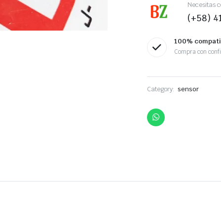
Necesitas c
(+58) 
100% compati
Compra con conf
Category:
sensor