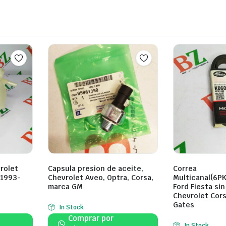
rolet
Capsula presion de aceite,
Correa
 1993-
Chevrolet Aveo, Optra, Corsa,
Multicanal(6P
marca GM
Ford Fiesta sin
Chevrolet Cors
Gates
In Stock
Comprar por
In Stock