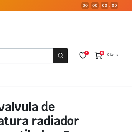
00
00
00
00
:
:
:
4
0
0 items
valvula de
tura radiador