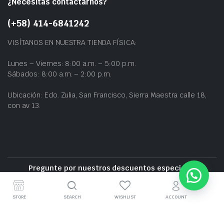
¿Necesitas contactarnos?
(+58) 414-6841242
VISÍTANOS EN NUESTRA TIENDA FÍSICA:
Lunes – Viernes: 8:00 a.m. – 5:00 p.m.
Sábados: 8:00 a.m. – 2:00 p.m.
Ubicación: Edo. Zulia, San Francisco, Sierra Maestra calle 18,
con av 13.
Pregunte por nuestros descuentos especiales
Entrega gratuita cerca de la zona
STORE
SEARCH
WISHLIST
ACCOUNT
GRUPO BZ CARS