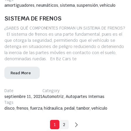
amortiguadores
,
neumáticos
,
sistema
,
suspensión
,
vehiculo
SISTEMA DE FRENOS
¿SABES QUÉ COMPONENTES FORMAN UN SISTEMA DE FRENOS?
El sistema de frenos es una parte fundamental, pues es el
que otorga la seguridad, permitiendo que el vehículo se
detenga en situaciones de peligro reduciendo o deteniendo
la inercia de las partes móviles en contacto con el suelo,
denominadas ruedas. En Bz Cars te
Read More
Date
Category
septiembre 11, 2021
Automotriz
,
Autopartes Internas
Tags
disco
,
frenos
,
fuerza
,
hidraulica
,
pedal
,
tambor
,
vehiculo
1
2